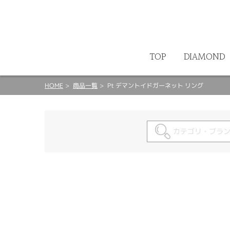
ート
TOP
DIAMOND
HOME
商品一覧
Pt デマントイドガーネット リング