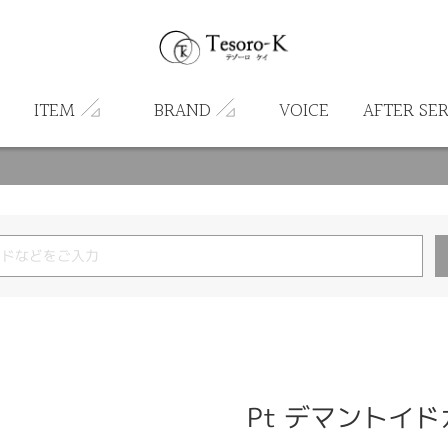
ITEM
BRAND
VOICE
AFTER SE
Pt デマントイ